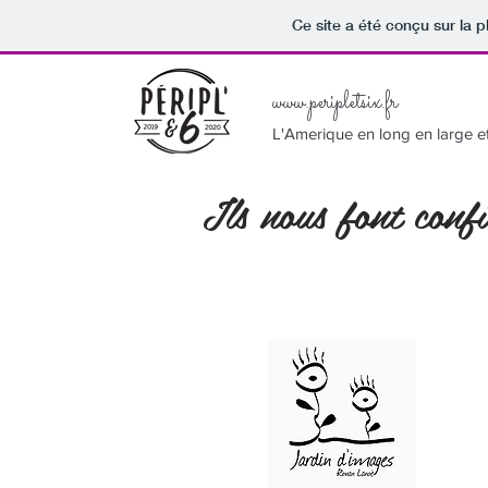
Ce site a été conçu sur la p
www.peripletsix.fr
L'Amerique en long en large et
Ils nous font conf