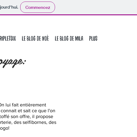
jourd'hui.
Commencez
ripletsix
Le Blog de Noé
Le Blog de Mila
Plus
voyage:
n lui fait entièrement
connait et sait ce que l'on
toffé son offre, il propose
terie, des selfibornes, des
logo!